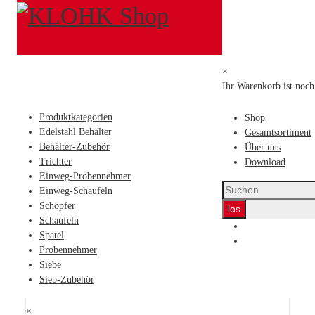
Produktkategorien
Siebe
Edelstahl Behälter
Behälter-Zubehör
×
Trichter
Ihr Warenkorb ist noch 
Einweg-Probennehmer
Einweg-Schaufeln
Produktkategorien
Shop
Schöpfer
Edelstahl Behälter
Gesamtsortiment
Schaufeln
Behälter-Zubehör
Über uns
Spatel
Trichter
Download
Probennehmer
Einweg-Probennehmer
Siebe
Einweg-Schaufeln
Sieb-Zubehör
Schöpfer
Siebe
Schaufeln
Spatel
Probennehmer
Produkte 1 - 4 von 4
Siebe
Sieb-Zubehör
Feinsieb
×