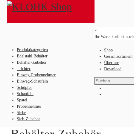
×
Ihr Warenkorb ist noch 
Produktkategorien
Behälter-Zubehör
Produktkategorien
Shop
Edelstahl Behälter
Edelstahl Behälter
Gesamtsortiment
Behälter-Zubehör
Behälter-Zubehör
Über uns
Trichter
Trichter
Download
Einweg-Probennehmer
Einweg-Probennehmer
Einweg-Schaufeln
Einweg-Schaufeln
Schöpfer
Schöpfer
Schaufeln
Schaufeln
Spatel
Spatel
Probennehmer
Probennehmer
Siebe
Siebe
Sieb-Zubehör
Sieb-Zubehör
Behälter-Zubehör