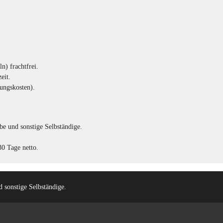
n) frachtfrei.
eit.
ungskosten).
e und sonstige Selbständige.
0 Tage netto.
 sonstige Selbständige.