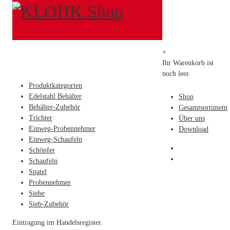
Impressum
ANGABEN GEMÄSS § 5 DDG
Industriebedarf Klohk GmbH
×
Hofwiesenweg 32
Ihr Warenkorb ist
36304 Alsfeld
noch leer.
VERTRETEN DURCH
Produktkategorien
Edelstahl Behälter
Shop
Herrn Alexander Klohk
Behälter-Zubehör
Gesamtsortiment
Trichter
Über uns
KONTAKT
Einweg-Probennehmer
Download
Einweg-Schaufeln
Herrn Alexander Klohk
Schöpfer
Telefon: (06631) 9111-0
Schaufeln
Fax: (06631) 9111-22
Spatel
Email:
Diese E-Mail-Adresse ist vor Spambots geschützt! Zur Anzeige
Probennehmer
muss JavaScript eingeschaltet sein.
Siebe
REGISTEREINTRAG
Sieb-Zubehör
Eintragung im Handelsregister.