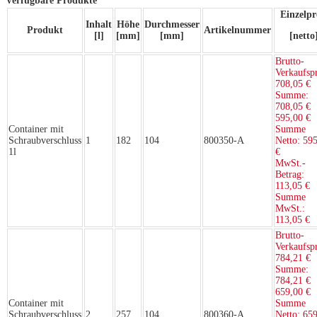
Verfügbare Produkte
Einzelpr
Inhalt
Höhe
Durchmesser
Produkt
Artikelnummer
[l]
[mm]
[mm]
[netto
Brutto-
Verkaufspr
708,05 €
Summe:
708,05 €
595,00 €
Container mit
Summe
Schraubverschluss
1
182
104
800350-A
Netto:
595
1l
€
MwSt.-
Betrag:
113,05 €
Summe
MwSt.:
113,05 €
Brutto-
Verkaufspr
784,21 €
Summe:
784,21 €
659,00 €
Container mit
Summe
Schraubverschluss
2
257
104
800360-A
Netto:
659