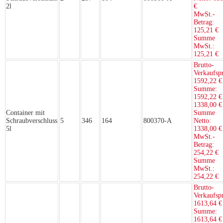
2l
€
MwSt.-
Betrag:
125,21 €
Summe
MwSt.:
125,21 €
Brutto-
Verkaufspr
1592,22 €
Summe:
1592,22 €
1338,00 €
Container mit
Summe
Schraubverschluss
5
346
164
800370-A
Netto:
5l
1338,00 €
MwSt.-
Betrag:
254,22 €
Summe
MwSt.:
254,22 €
Brutto-
Verkaufspr
1613,64 €
Summe:
1613,64 €