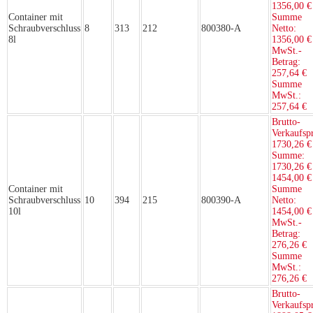
1356,00 €
Container mit
Summe
Schraubverschluss
8
313
212
800380-A
Netto:
8l
1356,00 €
MwSt.-
Betrag:
257,64 €
Summe
MwSt.:
257,64 €
Brutto-
Verkaufspr
1730,26 €
Summe:
1730,26 €
1454,00 €
Container mit
Summe
Schraubverschluss
10
394
215
800390-A
Netto:
10l
1454,00 €
MwSt.-
Betrag:
276,26 €
Summe
MwSt.:
276,26 €
Brutto-
Verkaufspr