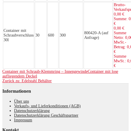
Brutto-
Verkaufspr
0,00 €
Summe:
0
€
0,00 €
Container mit
800420-A (auf
Summe
Schraubverschluss
30
600
300
Anfrage)
Netto:
0,0
30l
MwSt.-
Betrag:
0,
€
Summe
MwSt.:
0,
€
Container mit Schraub-Klemmring – Innengewinde
Container mit lose
aufliegendem Deckel
Zurück zu: Edelstahl Behälter
Informationen
Über uns
Verkaufs- und Lieferkonditionen (AGB)
Datenschutzerklärung
Datenschutzerklärung Geschäftspartner
Impressum
Kontakt