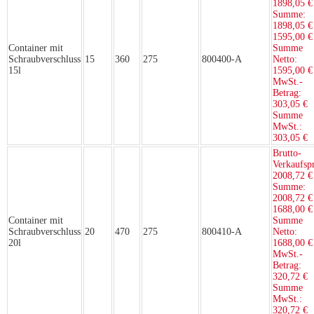
1898,05 €
Summe:
1898,05 €
1595,00 €
Container mit
Summe
Schraubverschluss
15
360
275
800400-A
Netto:
15l
1595,00 €
MwSt.-
Betrag:
303,05 €
Summe
MwSt.:
303,05 €
Brutto-
Verkaufspr
2008,72 €
Summe:
2008,72 €
1688,00 €
Container mit
Summe
Schraubverschluss
20
470
275
800410-A
Netto:
20l
1688,00 €
MwSt.-
Betrag:
320,72 €
Summe
MwSt.:
320,72 €