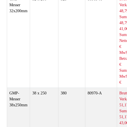
Messer
Verk
32x200mm
48,7
Sum
48,7
41,0
Sum
Nett
€
MwS
Betr
€
Sum
MwS
€
GMP-
38 x 250
380
80970-A
Brut
Messer
Verk
38x250mm
51,1
Sum
51,1
43,0