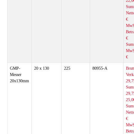
22,0
Sum
Nett
€
MwS
Betr
€
Sum
MwS
€
GMP-
20 x 130
225
80955-A
Brut
Messer
Verk
20x130mm
29,7
Sum
29,7
25,0
Sum
Nett
€
MwS
Betr