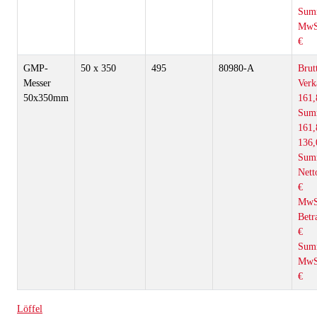
Sum
MwS
€
GMP-
50 x 350
495
80980-A
Brut
Messer
Verk
50x350mm
161,
Sum
161,
136,
Sum
Nett
€
MwS
Betr
€
Sum
MwS
€
Löffel