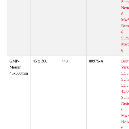
Sum
Nett
€
MwS
Betr
€
Sum
MwS
€
GMP-
45 x 300
440
80975-A
Brut
Messer
Verk
45x300mm
53,5
Sum
53,5
45,0
Sum
Nett
€
MwS
Betr
€