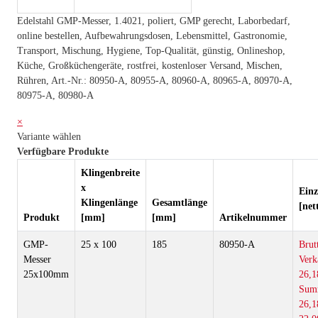
Edelstahl GMP-Messer, 1.4021, poliert, GMP gerecht, Laborbedarf,
online bestellen, Aufbewahrungsdosen, Lebensmittel, Gastronomie,
Transport, Mischung, Hygiene, Top-Qualität, günstig, Onlineshop,
Küche, Großküchengeräte, rostfrei, kostenloser Versand, Mischen,
Rühren, Art.-Nr.: 80950-A, 80955-A, 80960-A, 80965-A, 80970-A,
80975-A, 80980-A
×
Variante wählen
Verfügbare Produkte
Klingenbreite
x
Einz
Klingenlänge
Gesamtlänge
[net
Produkt
[mm]
[mm]
Artikelnummer
GMP-
25 x 100
185
80950-A
Brut
Messer
Verk
25x100mm
26,1
Sum
26,1