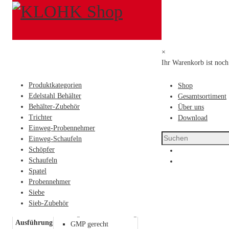
Produktkategorien
Probennehmer
GMP-Messer
Edelstahl Behälter
Behälter-Zubehör
×
Trichter
Ihr Warenkorb ist noch 
Einweg-Probennehmer
Einweg-Schaufeln
Produktkategorien
Shop
Schöpfer
Edelstahl Behälter
Gesamtsortiment
Schaufeln
Behälter-Zubehör
Über uns
Spatel
Trichter
Download
Probennehmer
Einweg-Probennehmer
Siebe
Einweg-Schaufeln
Sieb-Zubehör
Schöpfer
GMP-Messer
Schaufeln
Spatel
Probennehmer
Siebe
1.4021, poliert
Werkstoff
Sieb-Zubehör
fugenlose Verarbeitung
Ausführung
GMP gerecht